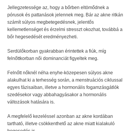
Jellegzetessége az, hogy a bőrben eltömődnek a
pórusok és pattanások jelennek meg. Bár az akne ritkán
számít súlyos megbetegedésnek, jelentős
kellemetlenséget és érzelmi stresszt okozhat, továbbá a
bőr hegesedését eredményezheti.
Serdülőkorban gyakrabban érintettek a fiúk, míg
felnőttkorban női dominanciát figyeltek meg.
Felnőtt nőknél néha enyhe-közepesen súlyos akne
alakulhat ki a terhesség során, a menstruációs ciklussal
egyes fázisaiban, illetve a hormonális fogamzásgátlók
szedésekor vagy abbahagyásakor a hormonális
változások hatására is.
A megfelelő kezeléssel azonban az akne kordában
tartható, illetve csökkenthető az akne miatt kialakuló
hegesedés is.