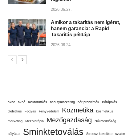
2026.06.27.
Amikor a takarítás nem ígéret,
hanem garancia: a Rapid
Takarítás példája
2026.06.24.
akne
akné
alakformálás
beautymarketing
bőr problémák
Bőrápolás
Kozmetika
dietetikus
Fogyás
Fényvédelem
kozmetikus
Mezőgazdaság
marketing
Mezoterápia
Női meddőség
Sminktetoválás
pályázat
Stressz kezelése
szalon