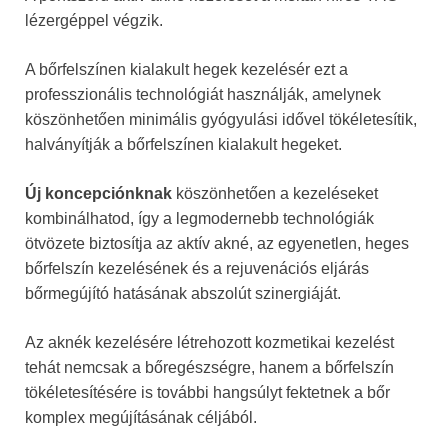
lézergéppel végzik.
A bőrfelszínen kialakult hegek kezelésér ezt a
professzionális technológiát használják, amelynek
köszönhetően minimális gyógyulási idővel tökéletesítik,
halványítják a bőrfelszínen kialakult hegeket.
Új koncepciónknak
köszönhetően a kezeléseket
kombinálhatod, így a legmodernebb technológiák
ötvözete biztosítja az aktív akné, az egyenetlen, heges
bőrfelszín kezelésének és a rejuvenációs eljárás
bőrmegújító hatásának abszolút szinergiáját.
Az aknék kezelésére létrehozott kozmetikai kezelést
tehát nemcsak a bőregészségre, hanem a bőrfelszín
tökéletesítésére is további hangsúlyt fektetnek a bőr
komplex megújításának céljából.