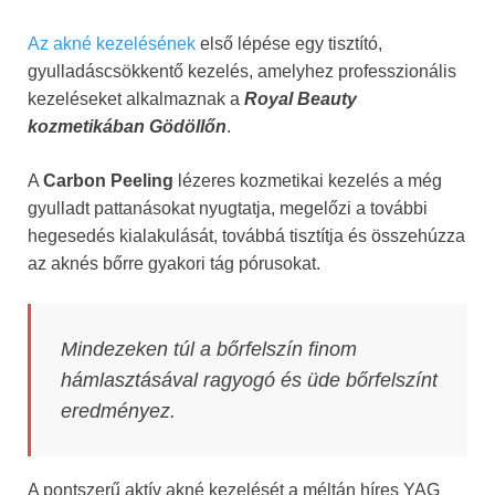
Az akné kezelésének
első lépése egy tisztító,
gyulladáscsökkentő kezelés, amelyhez professzionális
kezeléseket alkalmaznak a
Royal Beauty
kozmetikában Gödöllőn
.
A
Carbon Peeling
lézeres kozmetikai kezelés a még
gyulladt pattanásokat nyugtatja, megelőzi a további
hegesedés kialakulását, továbbá tisztítja és összehúzza
az aknés bőrre gyakori tág pórusokat.
Mindezeken túl a bőrfelszín finom
hámlasztásával ragyogó és üde bőrfelszínt
eredményez.
A pontszerű aktív akné kezelését a méltán híres YAG