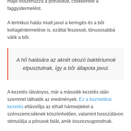
majd összehúzza a pórusokat, csökkentve a
faggyútermelést.
A termikus hatás miatt javul a keringés és a bőr
kollagéntermelése is, ezáltal feszessé, tónusosabbá
válik a bőr.
A hő hatására az aknét okozó baktériumok
elpusztulnak, így a bőr állapota javul.
A kezelés látványos, már a második kezelés után
szemmel láthatók az eredmények.
Ez a kozmetikai
kezelés
eltávolítja az elhalt hámsejteket a
szénszemcséknek köszönhetően, valamint hosszútávon
stimulálja a pórusok falát, amik összezsugorodnak.