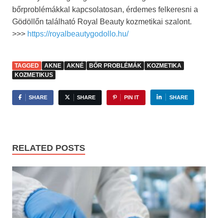
bőrproblémákkal kapcsolatosan, érdemes felkeresni a
Gödöllőn található Royal Beauty kozmetikai szalont.
>>>
https://royalbeautygodollo.hu/
TAGGED
AKNE
AKNÉ
BŐR PROBLÉMÁK
KOZMETIKA
KOZMETIKUS
SHARE
SHARE
PIN IT
SHARE
RELATED POSTS