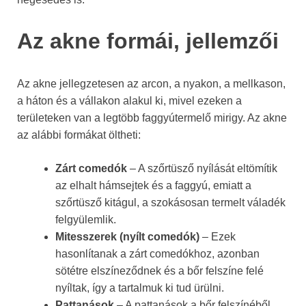
Az akne formái, jellemzői
Az akne jellegzetesen az arcon, a nyakon, a mellkason,
a háton és a vállakon alakul ki, mivel ezeken a
területeken van a legtöbb faggyútermelő mirigy. Az akne
az alábbi formákat öltheti:
Zárt comedók
– A szőrtüsző nyílását eltömítik
az elhalt hámsejtek és a faggyú, emiatt a
szőrtüsző kitágul, a szokásosan termelt váladék
felgyülemlik.
Mitesszerek (nyílt comedók)
– Ezek
hasonlítanak a zárt comedókhoz, azonban
sötétre elszíneződnek és a bőr felszíne felé
nyíltak, így a tartalmuk ki tud ürülni.
Pattanások
– A pattanások a bőr felszínéből