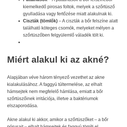
kiemelkedő pirosas foltok, melyek a szőrtüsző
gyulladása vagy fertőzése miatt alakulnak ki.
Ciszták (tömlők)
– A ciszták a bőr felszíne alatt
található köteges csomók, melyeket mélyen a
szőrtüszőben felgyülemlő váladék tölt ki.
Miért alakul ki az akné?
Alapjában véve három tényező vezethet az akne
kialakulásához. A faggyú túltermelése, az elhalt
hámsejtek nem megfelelő hámlása, emiatt a bőr
szőrtüszőinek irritációja, illetve a baktériumok
elszaporodása.
Akne alakul ki akkor, amikor a szőrtüszőket – a bőr
pórusait – elhalt hámsejtek és faggyú tömíti el.