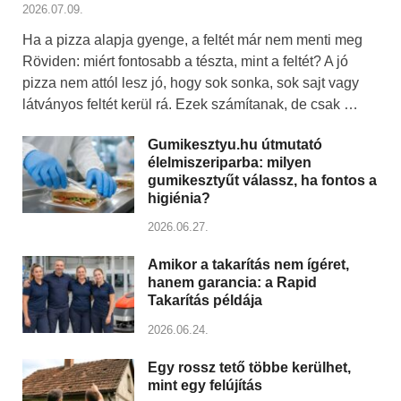
2026.07.09.
Ha a pizza alapja gyenge, a feltét már nem menti meg
Röviden: miért fontosabb a tészta, mint a feltét? A jó
pizza nem attól lesz jó, hogy sok sonka, sok sajt vagy
látványos feltét kerül rá. Ezek számítanak, de csak …
Gumikesztyu.hu útmutató
élelmiszeriparba: milyen
gumikesztyűt válassz, ha fontos a
higiénia?
2026.06.27.
Amikor a takarítás nem ígéret,
hanem garancia: a Rapid
Takarítás példája
2026.06.24.
Egy rossz tető többe kerülhet,
mint egy felújítás