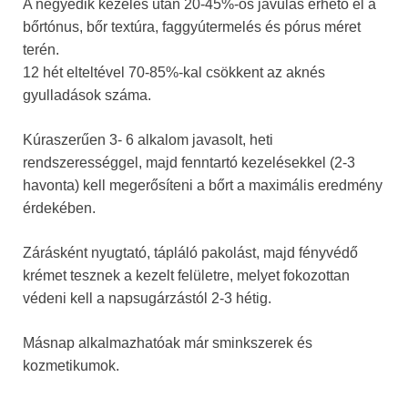
A negyedik kezelés után 20-45%-os javulás érhető el a
bőrtónus, bőr textúra, faggyútermelés és pórus méret
terén.
12 hét elteltével 70-85%-kal csökkent az aknés
gyulladások száma.
Kúraszerűen 3- 6 alkalom javasolt, heti
rendszerességgel, majd fenntartó kezelésekkel (2-3
havonta) kell megerősíteni a bőrt a maximális eredmény
érdekében.
Zárásként nyugtató, tápláló pakolást, majd fényvédő
krémet tesznek a kezelt felületre, melyet fokozottan
védeni kell a napsugárzástól 2-3 hétig.
Másnap alkalmazhatóak már sminkszerek és
kozmetikumok.