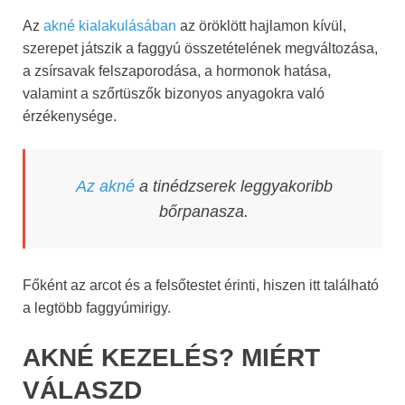
Az
akné kialakulásában
az öröklött hajlamon kívül,
szerepet játszik a faggyú összetételének megváltozása,
a zsírsavak felszaporodása, a hormonok hatása,
valamint a szőrtüszők bizonyos anyagokra való
érzékenysége.
Az akné
a tinédzserek leggyakoribb
bőrpanasza.
Főként az arcot és a felsőtestet érinti, hiszen itt található
a legtöbb faggyúmirigy.
AKNÉ KEZELÉS? MIÉRT
VÁLASZD