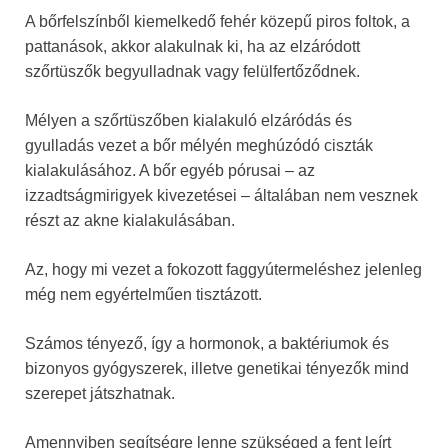
A bőrfelszínből kiemelkedő fehér közepű piros foltok, a
pattanások, akkor alakulnak ki, ha az elzáródott
szőrtüszők begyulladnak vagy felülfertőződnek.
Mélyen a szőrtüszőben kialakuló elzáródás és
gyulladás vezet a bőr mélyén meghúzódó ciszták
kialakulásához. A bőr egyéb pórusai – az
izzadtságmirigyek kivezetései – általában nem vesznek
részt az akne kialakulásában.
Az, hogy mi vezet a fokozott faggyútermeléshez jelenleg
még nem egyértelműen tisztázott.
Számos tényező, így a hormonok, a baktériumok és
bizonyos gyógyszerek, illetve genetikai tényezők mind
szerepet játszhatnak.
Amennyiben segítségre lenne szükséged a fent leírt