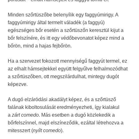
Minden szőrtüszőbe belenyílik egy faggyúmirigy. A
faggyúmirigy által termelt váladék (a faggyú)
egészséges bőr esetén a szőrtüszőn keresztül kijut a
bőr felszínére, és itt egy védőbevonatot képez mind a
bőrön, mind a hajas fejbőrön.
Ha a szervezet fokozott mennyiségű faggyút termel, ez
az elhalt hámsejtekkel együtt felgyűlve felhalmozódhat
a szőrtüszőben, ott megszilárdulhat, mintegy dugót
képezve.
A dugó elzáródási akadályt képez, és a szőrtüsző
falának kiboltosulását eredményezheti, így kialakul
a
zárt comedo
. Más esetben a dugó közlekedik a
bőrfelszínnel, majd elszíneződik, ezáltal létrehozva a
mitesszert (
nyílt comedo
).