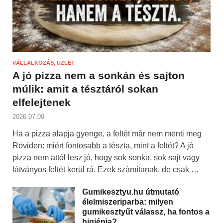
VÁLLALKOZÁS, ÜZLET
A jó pizza nem a sonkán és sajton
múlik: amit a tésztáról sokan
elfelejtenek
2026.07.09.
Ha a pizza alapja gyenge, a feltét már nem menti meg
Röviden: miért fontosabb a tészta, mint a feltét? A jó
pizza nem attól lesz jó, hogy sok sonka, sok sajt vagy
látványos feltét kerül rá. Ezek számítanak, de csak …
Gumikesztyu.hu útmutató
élelmiszeriparba: milyen
gumikesztyűt válassz, ha fontos a
higiénia?