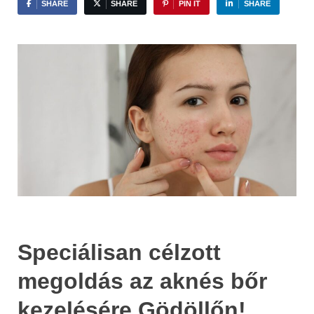
SHARE
SHARE
PIN IT
SHARE
Speciálisan célzott
megoldás az aknés bőr
kezelésére Gödöllőn!