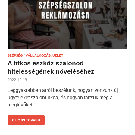
SZÉPSÉG
/
VÁLLALKOZÁS, ÜZLET
A titkos eszköz szalonod
hitelességének növeléséhez
2022.12.18.
Leggyakrabban arról beszélünk, hogyan vonzunk új
ügyfeleket szalonunkba, és hogyan tartsuk meg a
meglévőket.
OLVASS TOVÁBB