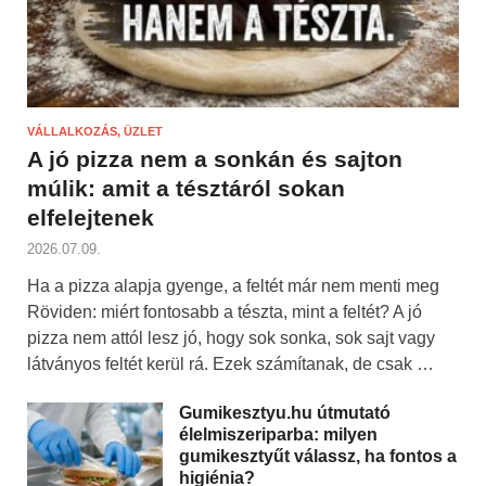
VÁLLALKOZÁS, ÜZLET
A jó pizza nem a sonkán és sajton
múlik: amit a tésztáról sokan
elfelejtenek
2026.07.09.
Ha a pizza alapja gyenge, a feltét már nem menti meg
Röviden: miért fontosabb a tészta, mint a feltét? A jó
pizza nem attól lesz jó, hogy sok sonka, sok sajt vagy
látványos feltét kerül rá. Ezek számítanak, de csak …
Gumikesztyu.hu útmutató
élelmiszeriparba: milyen
gumikesztyűt válassz, ha fontos a
higiénia?