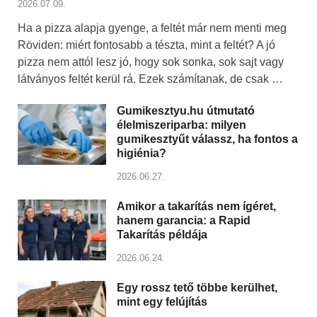
2026.07.09.
Ha a pizza alapja gyenge, a feltét már nem menti meg
Röviden: miért fontosabb a tészta, mint a feltét? A jó
pizza nem attól lesz jó, hogy sok sonka, sok sajt vagy
látványos feltét kerül rá. Ezek számítanak, de csak …
Gumikesztyu.hu útmutató
élelmiszeriparba: milyen
gumikesztyűt válassz, ha fontos a
higiénia?
2026.06.27.
Amikor a takarítás nem ígéret,
hanem garancia: a Rapid
Takarítás példája
2026.06.24.
Egy rossz tető többe kerülhet,
mint egy felújítás