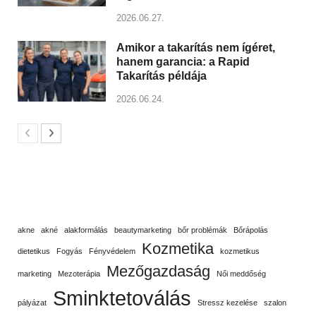
2026.06.27.
Amikor a takarítás nem ígéret,
hanem garancia: a Rapid
Takarítás példája
2026.06.24.
akne
akné
alakformálás
beautymarketing
bőr problémák
Bőrápolás
Kozmetika
dietetikus
Fogyás
Fényvédelem
kozmetikus
Mezőgazdaság
marketing
Mezoterápia
Női meddőség
Sminktetoválás
pályázat
Stressz kezelése
szalon