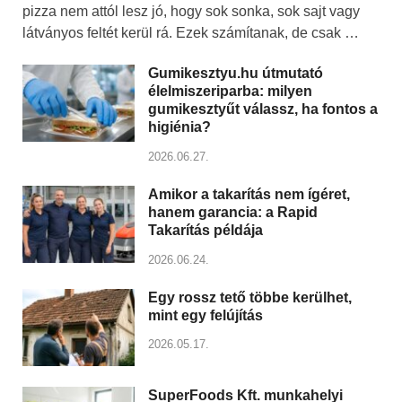
pizza nem attól lesz jó, hogy sok sonka, sok sajt vagy
látványos feltét kerül rá. Ezek számítanak, de csak …
Gumikesztyu.hu útmutató
élelmiszeriparba: milyen
gumikesztyűt válassz, ha fontos a
higiénia?
2026.06.27.
Amikor a takarítás nem ígéret,
hanem garancia: a Rapid
Takarítás példája
2026.06.24.
Egy rossz tető többe kerülhet,
mint egy felújítás
2026.05.17.
SuperFoods Kft. munkahelyi