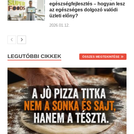
egészségfejlesztés – hogyan lesz
az egészséges dolgozó valódi
üzleti előny?
2026.01.12.
LEGUTÓBBI CIKKEK
ÖSSZES MEGTEKINTÉSE