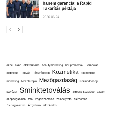
hanem garancia: a Rapid
Takarítás példája
2026.06.24.
akne
akné
alakformálás
beautymarketing
bőr problémák
Bőrápolás
Kozmetika
dietetikus
Fogyás
Fényvédelem
kozmetikus
Mezőgazdaság
marketing
Mezoterápia
Női meddőség
Sminktetoválás
pályázat
Stressz kezelése
szalon
szépségszalon
tető
Végelszámolás
zsindelytető
zsírbontás
Zsírfagyasztás
Árnyékoló
öltözködés