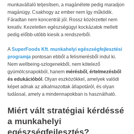
munkavállaló teljesítsen, a magánélete pedig maradjon
magánügy. Csakhogy az ember nem így működik.
Fáradtan nem koncentrál jól. Rossz közérzettel nem
kreatív. Kezeletlen egészségügyi kockázatok mellett
pedig előbb-utóbb kiesik a rendszerből.
A
SuperFoods Kft. munkahelyi egészségfejlesztési
programja
pontosan ebből a felismerésből indul ki.
Nem wellbeing-szlogenekből, nem kötelező
gyümölcsnapokból, hanem
mérésből, értelmezésből
és edukációból
. Olyan eszközökkel, amelyek valódi
képet adnak az alkalmazottak állapotáról, és olyan
tudással, amely a mindennapokban is használható.
Miért vált stratégiai kérdéssé
a munkahelyi
egészségfejlesztés?