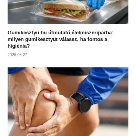
Gumikesztyu.hu útmutató élelmiszeriparba:
milyen gumikesztyűt válassz, ha fontos a
higiénia?
2026.06.27.