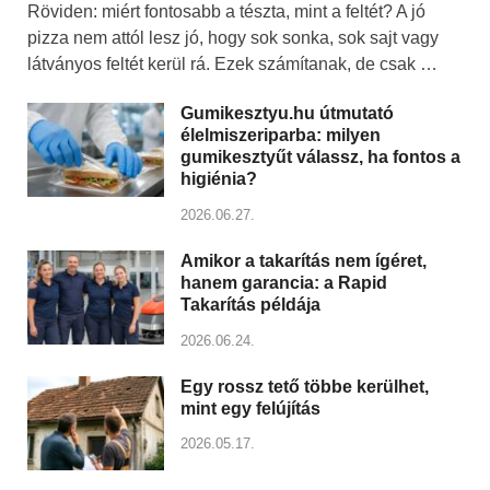
Röviden: miért fontosabb a tészta, mint a feltét? A jó
pizza nem attól lesz jó, hogy sok sonka, sok sajt vagy
látványos feltét kerül rá. Ezek számítanak, de csak …
Gumikesztyu.hu útmutató
élelmiszeriparba: milyen
gumikesztyűt válassz, ha fontos a
higiénia?
2026.06.27.
Amikor a takarítás nem ígéret,
hanem garancia: a Rapid
Takarítás példája
2026.06.24.
Egy rossz tető többe kerülhet,
mint egy felújítás
2026.05.17.