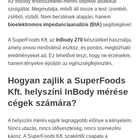
Az InBody testösszetétel-mérés objektív adatokat
szolgáltat. Megmutatja, miből áll össze a test: izomból,
zsírból, vízből. Nem becslések alapján, hanem
bioelektromos impedanciaanalízis (BIA)
segítségével.
A SuperFoods Kft. az
InBody 270
készüléket használja,
amely orvosi minősítésű eszköz, és pontos, megbízható
eredményeket ad. Ez lehetővé teszi, hogy ne érzésekre,
hanem tényekre épüljön az egészségfejlesztés.
Hogyan zajlik a SuperFoods
Kft. helyszíni InBody mérése
cégek számára?
A helyszíni mérés egyik legnagyobb előnye a kényelem.
Nincs utazás, nincs időveszteség, nincs szervezési
káosz. A SuperFoods Kft. szakértői csapata a