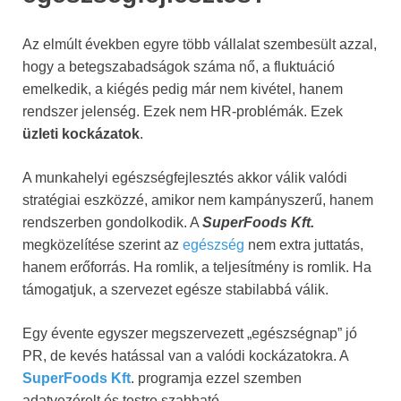
Az elmúlt években egyre több vállalat szembesült azzal,
hogy a betegszabadságok száma nő, a fluktuáció
emelkedik, a kiégés pedig már nem kivétel, hanem
rendszer jelenség. Ezek nem HR-problémák. Ezek
üzleti kockázatok
.
A munkahelyi egészségfejlesztés akkor válik valódi
stratégiai eszközzé, amikor nem kampányszerű, hanem
rendszerben gondolkodik. A
SuperFoods Kft.
megközelítése szerint az
egészség
nem extra juttatás,
hanem erőforrás. Ha romlik, a teljesítmény is romlik. Ha
támogatjuk, a szervezet egésze stabilabbá válik.
Egy évente egyszer megszervezett „egészségnap” jó
PR, de kevés hatással van a valódi kockázatokra. A
SuperFoods Kft
. programja ezzel szemben
adatvezérelt és testre szabható.