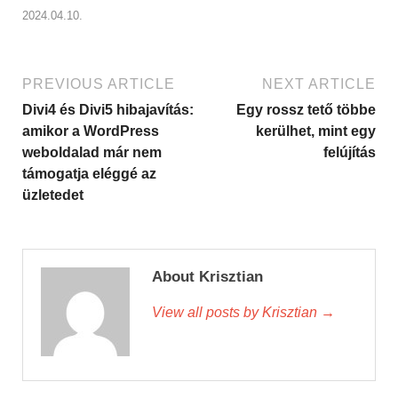
2024.04.10.
PREVIOUS ARTICLE
NEXT ARTICLE
Divi4 és Divi5 hibajavítás:
Egy rossz tető többe
amikor a WordPress
kerülhet, mint egy
weboldalad már nem
felújítás
támogatja eléggé az
üzletedet
About Krisztian
View all posts by Krisztian
→