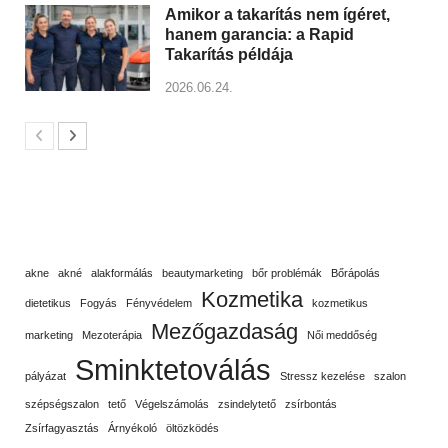
Amikor a takarítás nem ígéret,
hanem garancia: a Rapid
Takarítás példája
2026.06.24.
akne
akné
alakformálás
beautymarketing
bőr problémák
Bőrápolás
Kozmetika
dietetikus
Fogyás
Fényvédelem
kozmetikus
Mezőgazdaság
marketing
Mezoterápia
Női meddőség
Sminktetoválás
pályázat
Stressz kezelése
szalon
szépségszalon
tető
Végelszámolás
zsindelytető
zsírbontás
Zsírfagyasztás
Árnyékoló
öltözködés