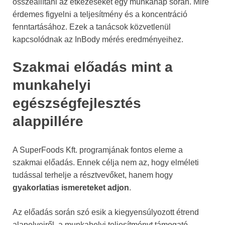
összeállítani az étkezéseket egy munkanap során. Mire
érdemes figyelni a teljesítmény és a koncentráció
fenntartásához. Ezek a tanácsok közvetlenül
kapcsolódnak az InBody mérés eredményeihez.
Szakmai előadás mint a
munkahelyi
egészségfejlesztés
alappillére
A SuperFoods Kft. programjának fontos eleme a
szakmai előadás. Ennek célja nem az, hogy elméleti
tudással terhelje a résztvevőket, hanem hogy
gyakorlatias ismereteket adjon
.
Az előadás során szó esik a kiegyensúlyozott étrend
alapelveiről, a munkahelyi teljesítményt támogató