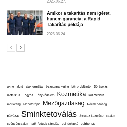
2026.06.27.
Amikor a takarítás nem ígéret,
hanem garancia: a Rapid
Takarítás példája
2026.06.24.
akne
akné
alakformálás
beautymarketing
bőr problémák
Bőrápolás
Kozmetika
dietetikus
Fogyás
Fényvédelem
kozmetikus
Mezőgazdaság
marketing
Mezoterápia
Női meddőség
Sminktetoválás
pályázat
Stressz kezelése
szalon
szépségszalon
tető
Végelszámolás
zsindelytető
zsírbontás