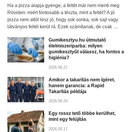
Ha a pizza alapja gyenge, a feltét már nem menti meg
Röviden: miért fontosabb a tészta, mint a feltét? A jó
pizza nem attól lesz jó, hogy sok sonka, sok sajt vagy
látványos feltét kerül rá. Ezek számítanak, de csak …
Gumikesztyu.hu útmutató
élelmiszeriparba: milyen
gumikesztyűt válassz, ha fontos a
higiénia?
2026.06.27.
Amikor a takarítás nem ígéret,
hanem garancia: a Rapid
Takarítás példája
2026.06.24.
Egy rossz tető többe kerülhet,
mint egy felújítás
2026.05.17.