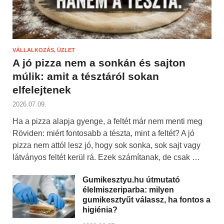
VÁLLALKOZÁS, ÜZLET
A jó pizza nem a sonkán és sajton
múlik: amit a tésztáról sokan
elfelejtenek
2026.07.09.
Ha a pizza alapja gyenge, a feltét már nem menti meg
Röviden: miért fontosabb a tészta, mint a feltét? A jó
pizza nem attól lesz jó, hogy sok sonka, sok sajt vagy
látványos feltét kerül rá. Ezek számítanak, de csak …
Gumikesztyu.hu útmutató
élelmiszeriparba: milyen
gumikesztyűt válassz, ha fontos a
higiénia?