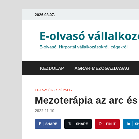
2026.08.07.
E-olvasó vállalkoz
E-olvasó. Hírportál vállalkozásokról, cégekről
KEZDŐLAP
AGRÁR-MEZŐGAZDASÁG
EGÉSZSÉG
/
SZÉPSÉG
Mezoterápia az arc é
2022.11.10.
SHARE
SHARE
PIN IT
S