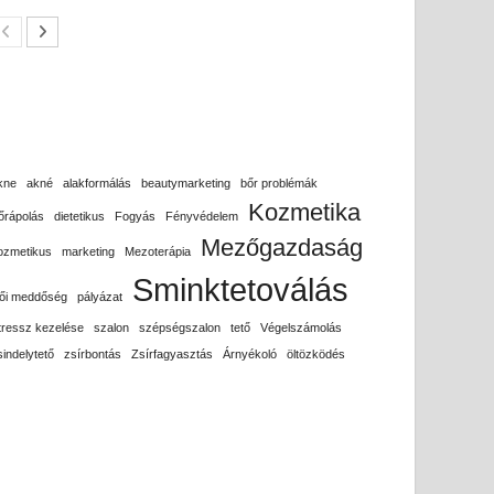
kne
akné
alakformálás
beautymarketing
bőr problémák
Kozmetika
őrápolás
dietetikus
Fogyás
Fényvédelem
Mezőgazdaság
ozmetikus
marketing
Mezoterápia
Sminktetoválás
ői meddőség
pályázat
tressz kezelése
szalon
szépségszalon
tető
Végelszámolás
sindelytető
zsírbontás
Zsírfagyasztás
Árnyékoló
öltözködés