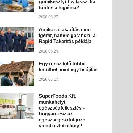
gumikesztyűt válassz, ha
fontos a higiénia?
2026.06.27.
Amikor a takarítás nem
ígéret, hanem garancia: a
Rapid Takarítás példája
2026.06.24.
Egy rossz tető többe
kerülhet, mint egy felújítás
2026.05.17.
SuperFoods Kft.
munkahelyi
egészségfejlesztés –
hogyan lesz az
egészséges dolgozó
valódi üzleti előny?