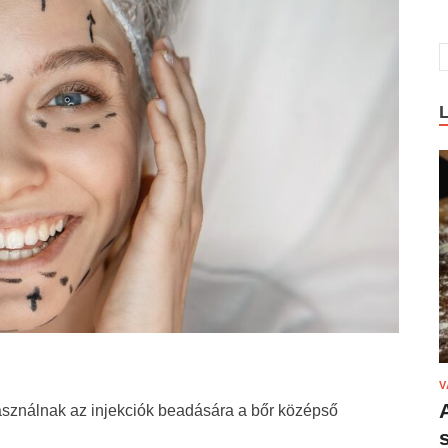
V
asználnak az injekciók beadására a bőr középső