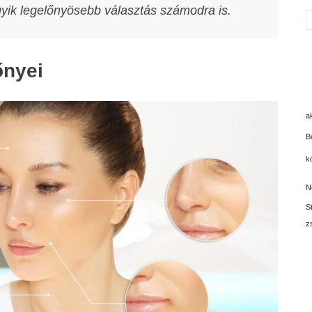
yik legelőnyösebb választás számodra is.
őnyei
a
B
k
N
S
z