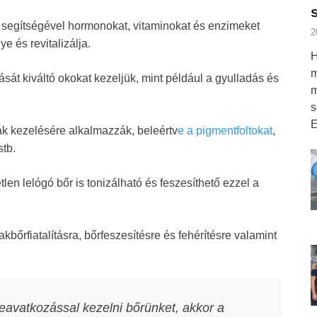
 segítségével hormonokat, vitaminokat és enzimeket
2
e és revitalizálja.
H
m
sát kiváltó okokat kezeljük, mint például a gyulladás és
m
s
E
ák kezelésére alkalmazzák, beleértv
e a pigmentfoltokat
,
stb.
len lelógó bőr is tonizálható és feszesíthető ezzel a
akbőrfiatalításra, bőrfeszesítésre és fehérítésre valamint
avatkozással kezelni bőrünket, akkor a