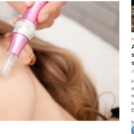
V
2
H
m
m
s
E