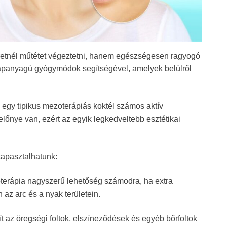
retnél műtétet végeztetni, hanem egészségesen ragyogó
lapanyagú gyógymódok segítségével, amelyek belülről
a egy tipikus mezoterápiás koktél számos aktív
lőnye van, ezért az egyik legkedveltebb esztétikai
tapasztalhatunk:
terápia nagyszerű lehetőség számodra, ha extra
 az arc és a nyak területein.
ít az öregségi foltok, elszíneződések és egyéb bőrfoltok