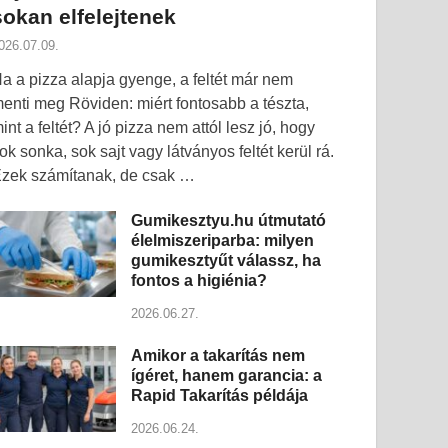
sokan elfelejtenek
026.07.09.
a a pizza alapja gyenge, a feltét már nem
enti meg Röviden: miért fontosabb a tészta,
int a feltét? A jó pizza nem attól lesz jó, hogy
ok sonka, sok sajt vagy látványos feltét kerül rá.
zek számítanak, de csak …
Gumikesztyu.hu útmutató
élelmiszeriparba: milyen
gumikesztyűt válassz, ha
fontos a higiénia?
2026.06.27.
Amikor a takarítás nem
ígéret, hanem garancia: a
Rapid Takarítás példája
2026.06.24.