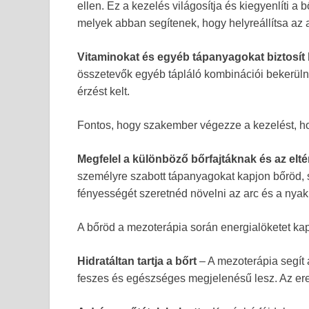
ellen. Ez a kezelés világosítja és kiegyenlíti a b
melyek abban segítenek, hogy helyreállítsa az 
Vitaminokat és egyéb tápanyagokat biztosí
összetevők egyéb tápláló kombinációi bekerülnek
érzést kelt.
Fontos, hogy szakember végezze a kezelést, h
Megfelel a különböző bőrfajtáknak és az elt
személyre szabott tápanyagokat kapjon bőröd, 
fényességét szeretnéd növelni az arc és a nya
A bőröd a mezoterápia során energialöketet kap
Hidratáltan tartja a bőrt
– A mezoterápia segít 
feszes és egészséges megjelenésű lesz. Az e