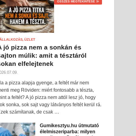
ÖSSZES MEGTEKINTÉSE
ÁLLALKOZÁS, ÜZLET
A jó pizza nem a sonkán és
sajton múlik: amit a tésztáról
sokan elfelejtenek
026.07.09.
a a pizza alapja gyenge, a feltét már nem
enti meg Röviden: miért fontosabb a tészta,
int a feltét? A jó pizza nem attól lesz jó, hogy
ok sonka, sok sajt vagy látványos feltét kerül rá.
zek számítanak, de csak …
Gumikesztyu.hu útmutató
élelmiszeriparba: milyen