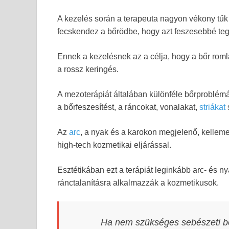
A kezelés során a terapeuta nagyon vékony tűk
fecskendez a bőrödbe, hogy azt feszesebbé tegy
Ennek a kezelésnek az a célja, hogy a bőr romlá
a rossz keringés.
A mezoterápiát általában különféle bőrproblém
a bőrfeszesítést, a ráncokat, vonalakat,
striákat
Az
arc
, a nyak és a karokon megjelenő, kellemet
high-tech kozmetikai eljárással.
Esztétikában ezt a terápiát leginkább arc- és ny
ránctalanításra alkalmazzák a kozmetikusok.
Ha nem szükséges sebészeti be