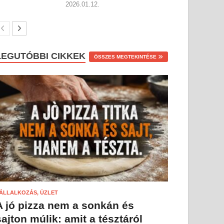
2026.01.12.
LEGUTÓBBI CIKKEK
ÖSSZES MEGTEKINTÉSE
ÁLLALKOZÁS, ÜZLET
A jó pizza nem a sonkán és
sajton múlik: amit a tésztáról