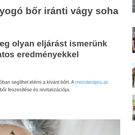
yogó bőr iránti vágy soha
eg olyan eljárást ismerünk
atos eredményekkel
an segíthet elérni a kívánt bőrt. A
mezoterápia az
bőr feszesítése és revitalizációja.