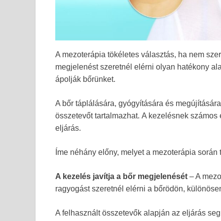
A mezoterápia tökéletes választás, ha nem sze
megjelenést szeretnél elérni olyan hatékony a
ápolják bőrünket.
A bőr táplálására, gyógyítására és megújításár
összetevőt tartalmazhat. A kezelésnek számos e
eljárás.
Íme néhány előny, melyet a mezoterápia során 
A kezelés javítja a bőr megjelenését
– A mezo
ragyogást szeretnél elérni a bőrödön, különösen
A felhasznált összetevők alapján az eljárás seg