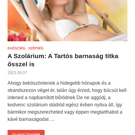
EGÉSZSÉG
/
SZÉPSÉG
A Szolárium: A Tartós barnaság titka
ősszel is
2023.09.07.
Ahogy beköszöntenek a hidegebb hónapok és a
strandszezon véget ér, talán úgy érzed, hogy búcsút kell
intened a napbarnított bőrödnek De ne aggódj, a
kedvenc szolárium stúdiód egész évben nyitva áll, így
bármikor megszerezheted vagy éppen megtarthatod a
kávé barnaságodat …
OLVASS TOVÁBB