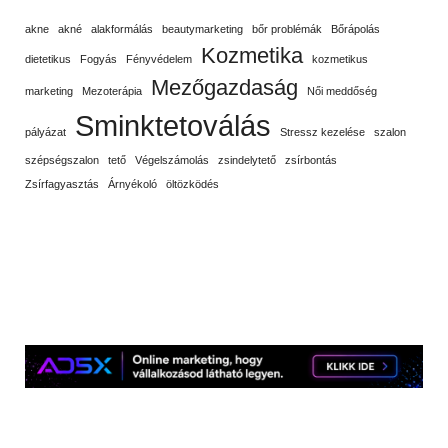
akne
akné
alakformálás
beautymarketing
bőr problémák
Bőrápolás
Kozmetika
dietetikus
Fogyás
Fényvédelem
kozmetikus
Mezőgazdaság
marketing
Mezoterápia
Női meddőség
Sminktetoválás
pályázat
Stressz kezelése
szalon
szépségszalon
tető
Végelszámolás
zsindelytető
zsírbontás
Zsírfagyasztás
Árnyékoló
öltözködés