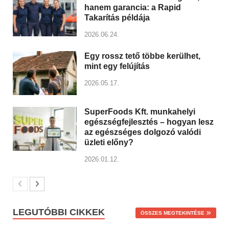
hanem garancia: a Rapid
Takarítás példája
2026.06.24.
Egy rossz tető többe kerülhet,
mint egy felújítás
2026.05.17.
SuperFoods Kft. munkahelyi
egészségfejlesztés – hogyan lesz
az egészséges dolgozó valódi
üzleti előny?
2026.01.12.
LEGUTÓBBI CIKKEK
ÖSSZES MEGTEKINTÉSE