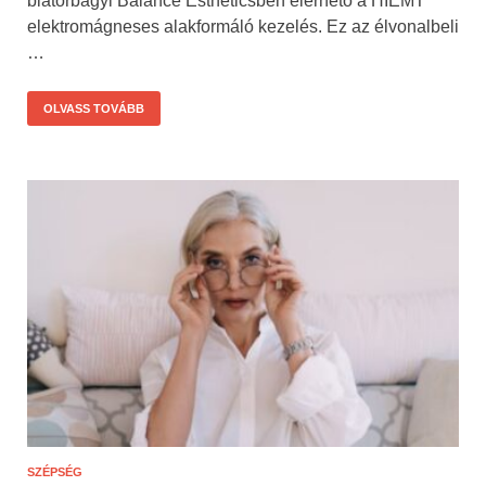
biatorbágyi Balance Estheticsben elérhető a HIEMT
elektromágneses alakformáló kezelés. Ez az élvonalbeli
…
OLVASS TOVÁBB
SZÉPSÉG