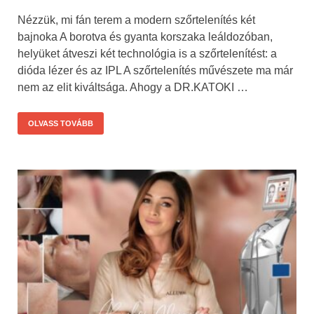
Nézzük, mi fán terem a modern szőrtelenítés két
bajnoka A borotva és gyanta korszaka leáldozóban,
helyüket átveszi két technológia is a szőrtelenítést: a
dióda lézer és az IPL A szőrtelenítés művészete ma már
nem az elit kiváltsága. Ahogy a DR.KATOKI …
OLVASS TOVÁBB