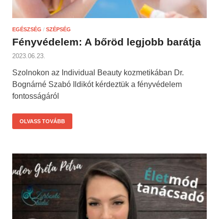
EGÉSZSÉG
/
SZÉPSÉG
Fényvédelem: A bőröd legjobb barátja
2023.06.23.
Szolnokon az Individual Beauty kozmetikában Dr.
Bognárné Szabó Ildikót kérdeztük a fényvédelem
fontosságáról
OLVASS TOVÁBB