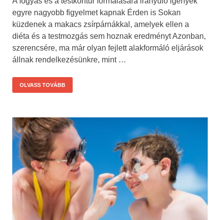
A fogyás és a testkontúr formálására irányuló igények
egyre nagyobb figyelmet kapnak Érden is Sokan
küzdenek a makacs zsírpárnákkal, amelyek ellen a
diéta és a testmozgás sem hoznak eredményt Azonban,
szerencsére, ma már olyan fejlett alakformáló eljárások
állnak rendelkezésünkre, mint …
OLVASS TOVÁBB