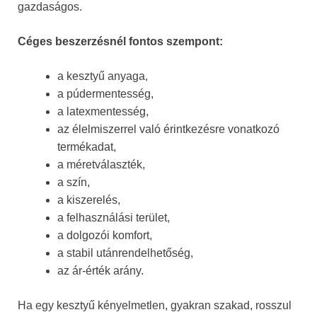
gazdaságos.
Céges beszerzésnél fontos szempont:
a kesztyű anyaga,
a púdermentesség,
a latexmentesség,
az élelmiszerrel való érintkezésre vonatkozó
termékadat,
a méretválaszték,
a szín,
a kiszerelés,
a felhasználási terület,
a dolgozói komfort,
a stabil utánrendelhetőség,
az ár-érték arány.
Ha egy kesztyű kényelmetlen, gyakran szakad, rosszul