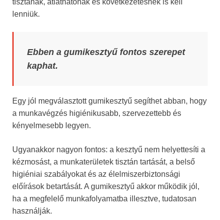
tisztának, átláthatónak és következetesnek is kell
lenniük.
Ebben a gumikesztyű fontos szerepet
kaphat.
Egy jól megválasztott gumikesztyű segíthet abban, hogy
a munkavégzés higiénikusabb, szervezettebb és
kényelmesebb legyen.
Ugyanakkor nagyon fontos: a kesztyű nem helyettesíti a
kézmosást, a munkaterületek tisztán tartását, a belső
higiéniai szabályokat és az élelmiszerbiztonsági
előírások betartását. A gumikesztyű akkor működik jól,
ha a megfelelő munkafolyamatba illesztve, tudatosan
használják.