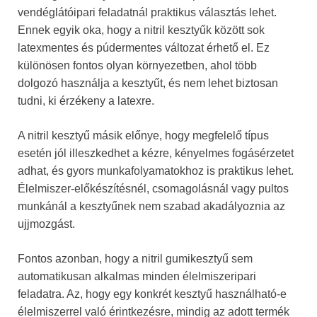
vendéglátóipari feladatnál praktikus választás lehet.
Ennek egyik oka, hogy a nitril kesztyűk között sok
latexmentes és púdermentes változat érhető el. Ez
különösen fontos olyan környezetben, ahol több
dolgozó használja a kesztyűt, és nem lehet biztosan
tudni, ki érzékeny a latexre.
A nitril kesztyű másik előnye, hogy megfelelő típus
esetén jól illeszkedhet a kézre, kényelmes fogásérzetet
adhat, és gyors munkafolyamatokhoz is praktikus lehet.
Élelmiszer-előkészítésnél, csomagolásnál vagy pultos
munkánál a kesztyűnek nem szabad akadályoznia az
ujjmozgást.
Fontos azonban, hogy a nitril gumikesztyű sem
automatikusan alkalmas minden élelmiszeripari
feladatra. Az, hogy egy konkrét kesztyű használható-e
élelmiszerrel való érintkezésre, mindig az adott termék