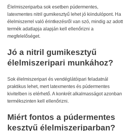
Élelmiszeriparba sok esetben púdermentes,
latexmentes nitril gumikesztyű lehet jó kiindulópont. Ha
élelmiszerrel való érintkezésről van szó, mindig az adott
termék adatlapja alapján kell ellenőrizni a
megfelelőséget.
Jó a nitril gumikesztyű
élelmiszeripari munkához?
Sok élelmiszeripari és vendéglátóipari feladatnál
praktikus lehet, mert latexmentes és púdermentes
kivitelben is elérhető. A konkrét alkalmasságot azonban
termékszinten kell ellenőrizni.
Miért fontos a púdermentes
kesztyű élelmiszeriparban?