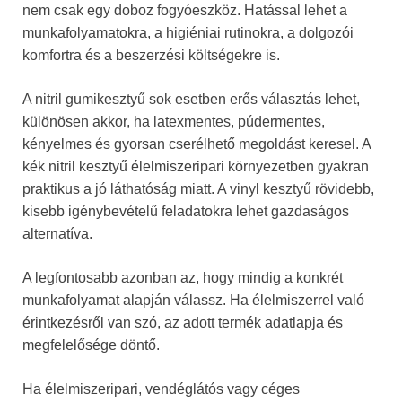
nem csak egy doboz fogyóeszköz. Hatással lehet a
munkafolyamatokra, a higiéniai rutinokra, a dolgozói
komfortra és a beszerzési költségekre is.
A nitril gumikesztyű sok esetben erős választás lehet,
különösen akkor, ha latexmentes, púdermentes,
kényelmes és gyorsan cserélhető megoldást keresel. A
kék nitril kesztyű élelmiszeripari környezetben gyakran
praktikus a jó láthatóság miatt. A vinyl kesztyű rövidebb,
kisebb igénybevételű feladatokra lehet gazdaságos
alternatíva.
A legfontosabb azonban az, hogy mindig a konkrét
munkafolyamat alapján válassz. Ha élelmiszerrel való
érintkezésről van szó, az adott termék adatlapja és
megfelelősége döntő.
Ha élelmiszeripari, vendéglátós vagy céges