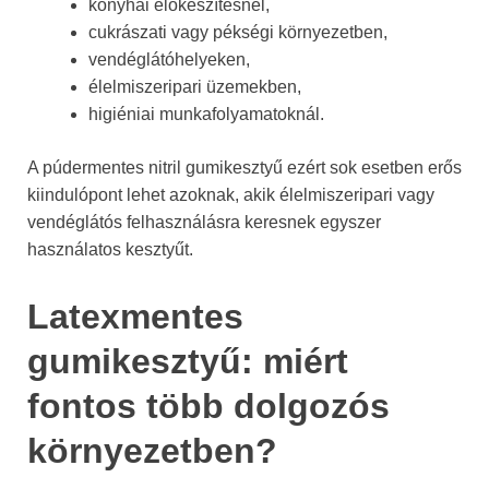
konyhai előkészítésnél,
cukrászati vagy pékségi környezetben,
vendéglátóhelyeken,
élelmiszeripari üzemekben,
higiéniai munkafolyamatoknál.
A púdermentes nitril gumikesztyű ezért sok esetben erős
kiindulópont lehet azoknak, akik élelmiszeripari vagy
vendéglátós felhasználásra keresnek egyszer
használatos kesztyűt.
Latexmentes
gumikesztyű: miért
fontos több dolgozós
környezetben?