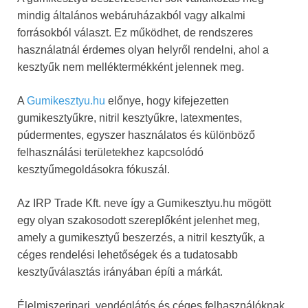
mindig általános webáruházakból vagy alkalmi
forrásokból választ. Ez működhet, de rendszeres
használatnál érdemes olyan helyről rendelni, ahol a
kesztyűk nem melléktermékként jelennek meg.
A
Gumikesztyu.hu
előnye, hogy kifejezetten
gumikesztyűkre, nitril kesztyűkre, latexmentes,
púdermentes, egyszer használatos és különböző
felhasználási területekhez kapcsolódó
kesztyűmegoldásokra fókuszál.
Az IRP Trade Kft. neve így a Gumikesztyu.hu mögött
egy olyan szakosodott szereplőként jelenhet meg,
amely a gumikesztyű beszerzés, a nitril kesztyűk, a
céges rendelési lehetőségek és a tudatosabb
kesztyűválasztás irányában építi a márkát.
Élelmiszeripari, vendéglátós és céges felhasználóknak