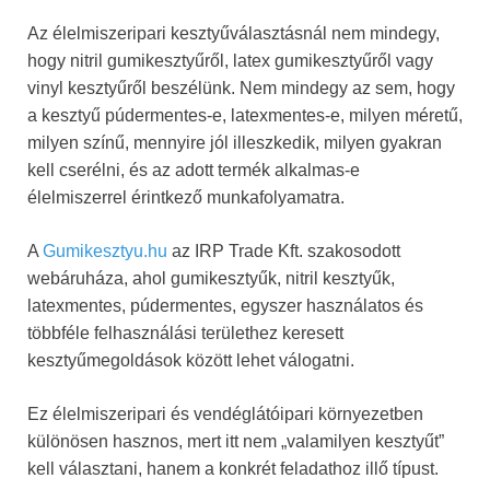
Az élelmiszeripari kesztyűválasztásnál nem mindegy,
hogy nitril gumikesztyűről, latex gumikesztyűről vagy
vinyl kesztyűről beszélünk. Nem mindegy az sem, hogy
a kesztyű púdermentes-e, latexmentes-e, milyen méretű,
milyen színű, mennyire jól illeszkedik, milyen gyakran
kell cserélni, és az adott termék alkalmas-e
élelmiszerrel érintkező munkafolyamatra.
A
Gumikesztyu.hu
az IRP Trade Kft. szakosodott
webáruháza, ahol gumikesztyűk, nitril kesztyűk,
latexmentes, púdermentes, egyszer használatos és
többféle felhasználási területhez keresett
kesztyűmegoldások között lehet válogatni.
Ez élelmiszeripari és vendéglátóipari környezetben
különösen hasznos, mert itt nem „valamilyen kesztyűt”
kell választani, hanem a konkrét feladathoz illő típust.