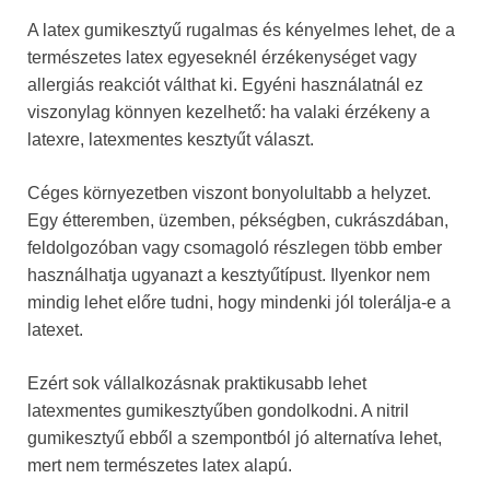
A latex gumikesztyű rugalmas és kényelmes lehet, de a
természetes latex egyeseknél érzékenységet vagy
allergiás reakciót válthat ki. Egyéni használatnál ez
viszonylag könnyen kezelhető: ha valaki érzékeny a
latexre, latexmentes kesztyűt választ.
Céges környezetben viszont bonyolultabb a helyzet.
Egy étteremben, üzemben, pékségben, cukrászdában,
feldolgozóban vagy csomagoló részlegen több ember
használhatja ugyanazt a kesztyűtípust. Ilyenkor nem
mindig lehet előre tudni, hogy mindenki jól tolerálja-e a
latexet.
Ezért sok vállalkozásnak praktikusabb lehet
latexmentes gumikesztyűben gondolkodni. A nitril
gumikesztyű ebből a szempontból jó alternatíva lehet,
mert nem természetes latex alapú.