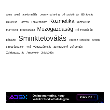
akne
akné
alakformálás
beautymarketing
bőr problémák
Bőrápolás
Kozmetika
dietetikus
Fogyás
Fényvédelem
kozmetikus
Mezőgazdaság
marketing
Mezoterápia
Női meddőség
Sminktetoválás
pályázat
Stressz kezelése
szalon
szépségszalon
tető
Végelszámolás
zsindelytető
zsírbontás
Zsírfagyasztás
Árnyékoló
öltözködés