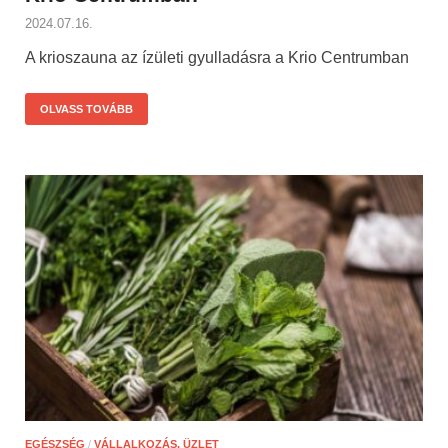
2024.07.16.
A krioszauna az ízületi gyulladásra a Krio Centrumban
OLVASS TOVÁBB
EGÉSZSÉG
/
VÁLLALKOZÁS, ÜZLET