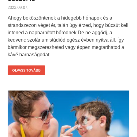
2023.09.07.
Ahogy beköszöntenek a hidegebb hónapok és a
strandszezon véget ér, talán úgy érzed, hogy búcsút kell
intened a napbarnított bőrödnek De ne aggódj, a
kedvenc szolárium stúdiód egész évben nyitva áll, így
bármikor megszerezheted vagy éppen megtarthatod a
kávé barnaságodat …
OLVASS TOVÁBB