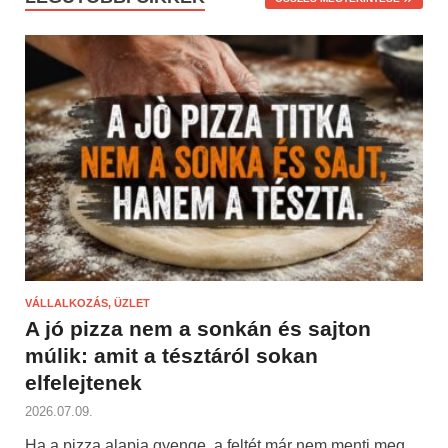
VÁLLALKOZÁS, ÜZLET
A jó pizza nem a sonkán és sajton
múlik: amit a tésztáról sokan
elfelejtenek
2026.07.09.
Ha a pizza alapja gyenge, a feltét már nem menti meg