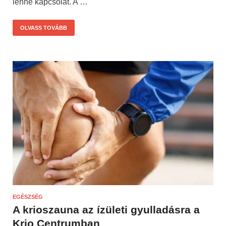
lenne kapcsolat. A …
OLVASS TOVÁBB
EGÉSZSÉG
A krioszauna az ízületi gyulladásra a
Krio Centrumban