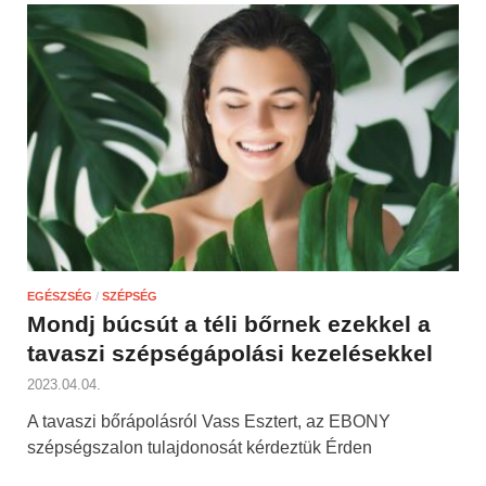
EGÉSZSÉG
/
SZÉPSÉG
Mondj búcsút a téli bőrnek ezekkel a
tavaszi szépségápolási kezelésekkel
2023.04.04.
A tavaszi bőrápolásról Vass Esztert, az EBONY
szépségszalon tulajdonosát kérdeztük Érden