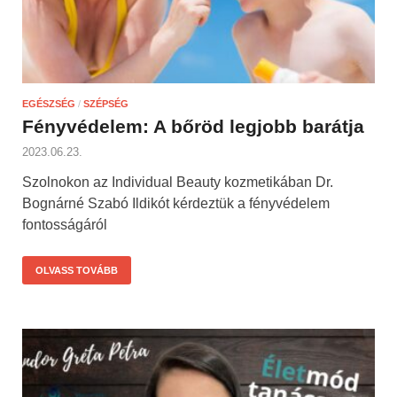
EGÉSZSÉG
/
SZÉPSÉG
Fényvédelem: A bőröd legjobb barátja
2023.06.23.
Szolnokon az Individual Beauty kozmetikában Dr.
Bognárné Szabó Ildikót kérdeztük a fényvédelem
fontosságáról
OLVASS TOVÁBB