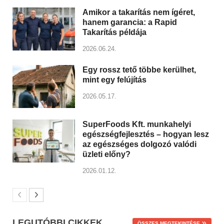
Amikor a takarítás nem ígéret,
hanem garancia: a Rapid
Takarítás példája
2026.06.24.
Egy rossz tető többe kerülhet,
mint egy felújítás
2026.05.17.
SuperFoods Kft. munkahelyi
egészségfejlesztés – hogyan lesz
az egészséges dolgozó valódi
üzleti előny?
2026.01.12.
LEGUTÓBBI CIKKEK
ÖSSZES MEGTEKINTÉSE