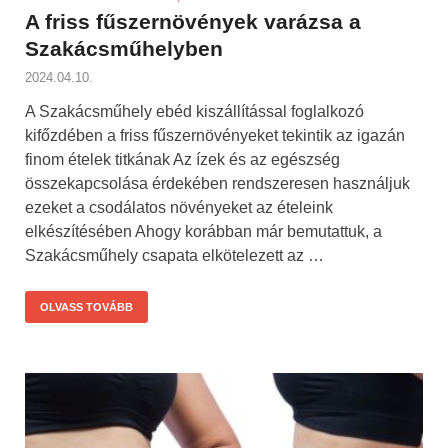
A friss fűszernövények varázsa a
Szakácsműhelyben
2024.04.10.
A Szakácsműhely ebéd kiszállítással foglalkozó
kifőzdében a friss fűszernövényeket tekintik az igazán
finom ételek titkának Az ízek és az egészség
összekapcsolása érdekében rendszeresen használjuk
ezeket a csodálatos növényeket az ételeink
elkészítésében Ahogy korábban már bemutattuk, a
Szakácsműhely csapata elkötelezett az …
OLVASS TOVÁBB