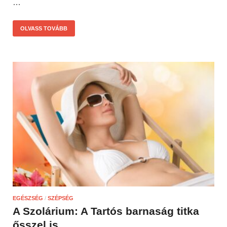
…
OLVASS TOVÁBB
EGÉSZSÉG
/
SZÉPSÉG
A Szolárium: A Tartós barnaság titka
ősszel is