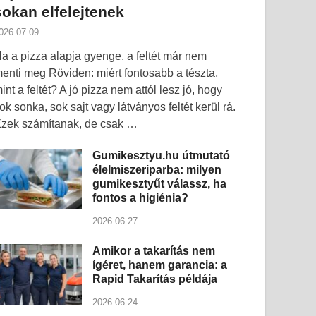
sokan elfelejtenek
026.07.09.
a a pizza alapja gyenge, a feltét már nem
enti meg Röviden: miért fontosabb a tészta,
int a feltét? A jó pizza nem attól lesz jó, hogy
ok sonka, sok sajt vagy látványos feltét kerül rá.
zek számítanak, de csak …
Gumikesztyu.hu útmutató
élelmiszeriparba: milyen
gumikesztyűt válassz, ha
fontos a higiénia?
2026.06.27.
Amikor a takarítás nem
ígéret, hanem garancia: a
Rapid Takarítás példája
2026.06.24.