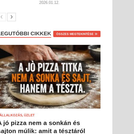
2026.01.12.
LEGUTÓBBI CIKKEK
ÖSSZES MEGTEKINTÉSE
ÁLLALKOZÁS, ÜZLET
A jó pizza nem a sonkán és
sajton múlik: amit a tésztáról