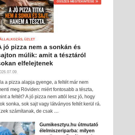
ÖSSZES MEGTEKINTÉSE
ÁLLALKOZÁS, ÜZLET
A jó pizza nem a sonkán és
sajton múlik: amit a tésztáról
sokan elfelejtenek
026.07.09.
a a pizza alapja gyenge, a feltét már nem
enti meg Röviden: miért fontosabb a tészta,
int a feltét? A jó pizza nem attól lesz jó, hogy
ok sonka, sok sajt vagy látványos feltét kerül rá.
zek számítanak, de csak …
Gumikesztyu.hu útmutató
élelmiszeriparba: milyen