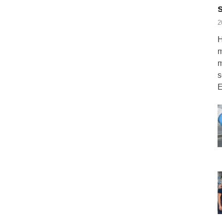
2
H
m
m
s
E