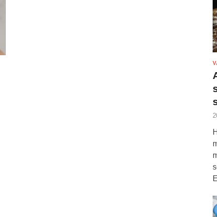
V
2
H
m
m
s
E