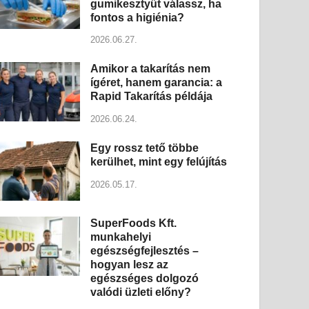
gumikesztyűt válassz, ha
fontos a higiénia?
2026.06.27.
Amikor a takarítás nem
ígéret, hanem garancia: a
Rapid Takarítás példája
2026.06.24.
Egy rossz tető többe
kerülhet, mint egy felújítás
2026.05.17.
SuperFoods Kft.
munkahelyi
egészségfejlesztés –
hogyan lesz az
egészséges dolgozó
valódi üzleti előny?