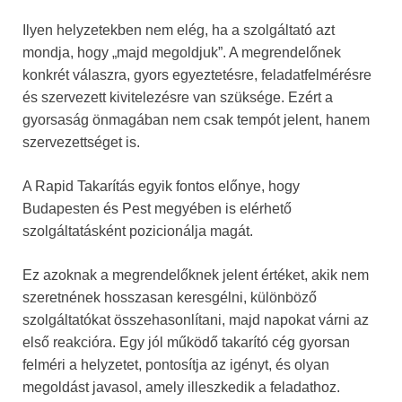
Ilyen helyzetekben nem elég, ha a szolgáltató azt
mondja, hogy „majd megoldjuk”. A megrendelőnek
konkrét válaszra, gyors egyeztetésre, feladatfelmérésre
és szervezett kivitelezésre van szüksége. Ezért a
gyorsaság önmagában nem csak tempót jelent, hanem
szervezettséget is.
A Rapid Takarítás egyik fontos előnye, hogy
Budapesten és Pest megyében is elérhető
szolgáltatásként pozicionálja magát.
Ez azoknak a megrendelőknek jelent értéket, akik nem
szeretnének hosszasan keresgélni, különböző
szolgáltatókat összehasonlítani, majd napokat várni az
első reakcióra. Egy jól működő takarító cég gyorsan
felméri a helyzetet, pontosítja az igényt, és olyan
megoldást javasol, amely illeszkedik a feladathoz.