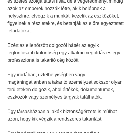
és széles szolgáltatási lista, de a végeredményt mindig
azok az emberek hozzák létre, akik belépnek a
helyszínre, elvégzik a munkát, kezelik az eszközöket,
figyelnek a részletekre, és betartják az előre egyeztetett
feladatokat.
Ezért az ellenőrzött dolgozói háttér az egyik
legfontosabb különbség egy alkalmi megoldás és egy
professzionális takarító cég között.
Egy irodában, üzlethelyiségben vagy
magáningatlanban a takarító személyzet sokszor olyan
területeken dolgozik, ahol értékek, dokumentumok,
eszközök vagy személyes tárgyak találhatók.
Egy társasházban a lakók biztonságérzete is múlhat
azon, hogy kik végzik a rendszeres takarítást.