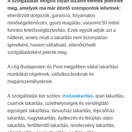
A szolgáltatás mögött olyan bizalmi elemek jelennek
meg, amelyek ma már döntő szempontok lehetnek:
ellenőrzött dolgozók, garancia, folyamatos
minőségellenőrzés, gyors reagálás, valamint 50 millió
forintos felelősségbiztosítás. Ezek együtt adják azt a
hátteret, amely miatt a takarítás nem bizonytalan
ígéretként, hanem vállalható, ellenőrizhető
szolgáltatásként jelenik meg.
A cég Budapesten és Pest megyében vállal takarítási
munkákat cégeknek, vállalkozásoknak és
magánszemélyeknek.
A szolgáltatási kör széles:
irodatakarítás
, ipari takarítás,
csarnok takarítás, üzlethelyiségek és vendéglátó
egységek takarítása, társasház takarítás, lépcsőház
takarítás, nagytakarítás, építkezés és felújítás utáni
takarítás, fertőtlenítő takarítás, rendezvény takarítás,