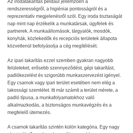
Az irodatakarítás például jellemzően a
rendszerességről, a higiéniai pontosságról és a
reprezentatív megjelenésről szól. Egy iroda tisztaságát
nap mint nap érzékelik a munkatársak, ügyfelek és
partnerek. A munkaállomások, tárgyalók, mosdók,
konyhák, közlekedők és recepciós területek állapota
közvetlenül befolyásolja a cég megítélését.
Az ipari takarítás ezzel szemben gyakran nagyobb
felületeket, erősebb szennyeződést, gépi takarítást,
padlókezelést és szigorúbb munkaszervezést igényel.
Egy csarnok vagy ipari terület esetében nem elég a
lakossági szemlélet. Itt már számít a terület mérete, a
padló típusa, a munkafolyamatokhoz való
alkalmazkodás, a biztonságos munkavégzés és a
megfelelő ütemezés.
A csarnok takarítás szintén külön kategória. Egy nagy