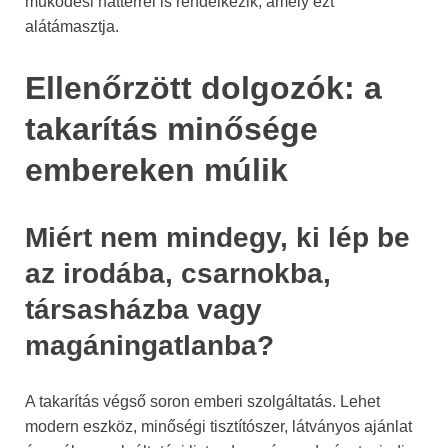
működési háttérrel is rendelkezik, amely ezt
alátámasztja.
Ellenőrzött dolgozók: a
takarítás minősége
embereken múlik
Miért nem mindegy, ki lép be
az irodába, csarnokba,
társasházba vagy
magáningatlanba?
A takarítás végső soron emberi szolgáltatás. Lehet
modern eszköz, minőségi tisztítószer, látványos ajánlat