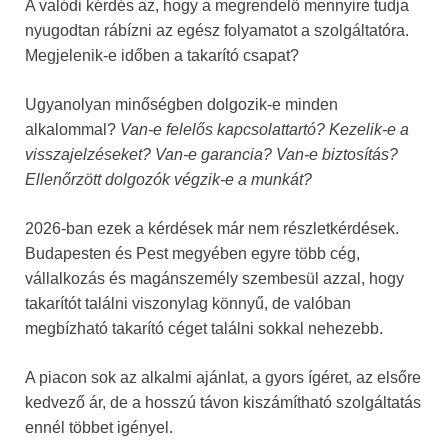
A valódi kérdés az, hogy a megrendelő mennyire tudja
nyugodtan rábízni az egész folyamatot a szolgáltatóra.
Megjelenik-e időben a takarító csapat?
Ugyanolyan minőségben dolgozik-e minden
alkalommal?
Van-e felelős kapcsolattartó? Kezelik-e a
visszajelzéseket? Van-e garancia? Van-e biztosítás?
Ellenőrzött dolgozók végzik-e a munkát?
2026-ban ezek a kérdések már nem részletkérdések.
Budapesten és Pest megyében egyre több cég,
vállalkozás és magánszemély szembesül azzal, hogy
takarítót találni viszonylag könnyű, de valóban
megbízható takarító céget találni sokkal nehezebb.
A piacon sok az alkalmi ajánlat, a gyors ígéret, az elsőre
kedvező ár, de a hosszú távon kiszámítható szolgáltatás
ennél többet igényel.