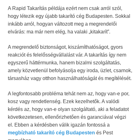
A Rapid Takarítás példája ezért nem csak arról szól,
hogy létezik egy újabb takarító cég Budapesten. Sokkal
inkább arról, hogyan változott meg a megrendelői
elvárás: ma már nem elég, ha valaki „kitakarít”.
A megrendelő biztonságot, kiszámíthatóságot, gyors
reakciót és felelősségvállalást vár. A takarítás így nem
egyszerű háttérmunka, hanem bizalmi szolgáltatás,
amely közvetlenül befolyásolja egy iroda, üzlet, csarnok,
társasház vagy otthon használhatóságát és megítélését.
A legfontosabb probléma tehát nem az, hogy van-e por,
kosz vagy rendetlenség. Ezek kezelhetők. A valódi
kérdés az, hogy van-e olyan szolgáltató, aki a feladatot
következetesen, ellenőrizhetően és garanciával végzi
el. Ebben a kérdésben válik igazán fontossá a
megbízható takarító cég Budapesten
és Pest