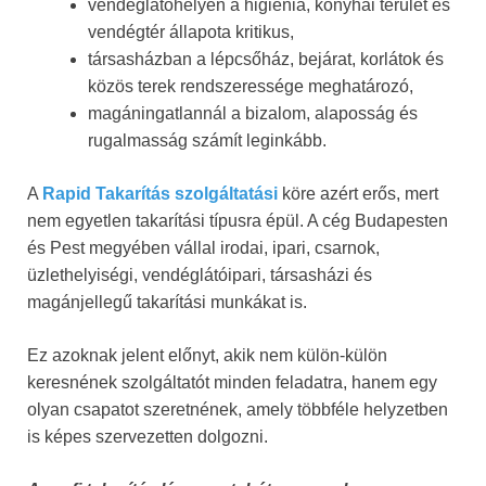
vendéglátóhelyen a higiénia, konyhai terület és
vendégtér állapota kritikus,
társasházban a lépcsőház, bejárat, korlátok és
közös terek rendszeressége meghatározó,
magáningatlannál a bizalom, alaposság és
rugalmasság számít leginkább.
A
Rapid Takarítás szolgáltatási
köre azért erős, mert
nem egyetlen takarítási típusra épül. A cég Budapesten
és Pest megyében vállal irodai, ipari, csarnok,
üzlethelyiségi, vendéglátóipari, társasházi és
magánjellegű takarítási munkákat is.
Ez azoknak jelent előnyt, akik nem külön-külön
keresnének szolgáltatót minden feladatra, hanem egy
olyan csapatot szeretnének, amely többféle helyzetben
is képes szervezetten dolgozni.