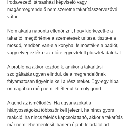
irodavezető, társasházi képviselő vagy
magánmegrendelő nem szeretne takarításszervezővé
válni.
Nem akarja naponta ellenőrizni, hogy kiérkezett-e a
takarító, megtörtént-e a szemetesek ürítése, tiszta-e a
mosdó, rendben van-e a konyha, felmosták-e a padlót,
vagy elvégezték-e az előre egyeztetett pluszfeladatokat.
A probléma akkor kezdődik, amikor a takarítási
szolgáltatás ugyan elindul, de a megrendelőnek
folyamatosan figyelnie kell a részleteket. Egy-egy hiba
önmagában még nem feltétlenül komoly gond.
A gond az ismétlődés. Ha ugyanazokat a
hiányosságokat többször kell jelezni, ha nincs gyors
reakció, ha nincs felelős kapcsolattartó, akkor a takarítás
már nem tehermentesít, hanem újabb feladatot ad.