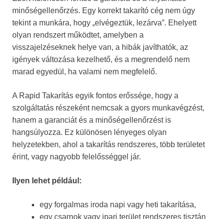
minőségellenőrzés. Egy korrekt takarító cég nem úgy
tekint a munkára, hogy „elvégeztük, lezárva”. Ehelyett
olyan rendszert működtet, amelyben a
visszajelzéseknek helye van, a hibák javíthatók, az
igények változása kezelhető, és a megrendelő nem
marad egyedül, ha valami nem megfelelő.
A Rapid Takarítás egyik fontos erőssége, hogy a
szolgáltatás részeként nemcsak a gyors munkavégzést,
hanem a garanciát és a minőségellenőrzést is
hangsúlyozza. Ez különösen lényeges olyan
helyzetekben, ahol a takarítás rendszeres, több területet
érint, vagy nagyobb felelősséggel jár.
Ilyen lehet például:
egy forgalmas iroda napi vagy heti takarítása,
egy csarnok vagy ipari terület rendszeres tisztán