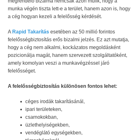
megrendelő bizalma nemcsak azon múlik, hogy a
munka végén tiszta lett-e a terület, hanem azon is, hogy
a cég hogyan kezeli a felelősség kérdését.
A
Rapid Takarítás
esetében az 50 millió forintos
felelősségbiztosítás erős bizalmi jelzés. Ez azt mutatja,
hogy a cég nem alkalmi, kockázatos megoldásként
pozicionálja magát, hanem szervezett szolgáltatóként,
amely komolyan veszi a munkavégzéssel járó
felelősséget.
A felelősségbiztosítás különösen fontos lehet:
céges irodák takarításánál,
ipari területeken,
csarnokokban,
üzlethelyiségekben,
vendéglátó egységekben,