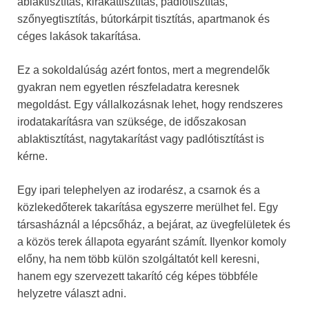
ablaktisztítás, kirakattisztítás, padlótisztítás,
szőnyegtisztítás, bútorkárpit tisztítás, apartmanok és
céges lakások takarítása.
Ez a sokoldalúság azért fontos, mert a megrendelők
gyakran nem egyetlen részfeladatra keresnek
megoldást. Egy vállalkozásnak lehet, hogy rendszeres
irodatakarításra van szüksége, de időszakosan
ablaktisztítást, nagytakarítást vagy padlótisztítást is
kérne.
Egy ipari telephelyen az irodarész, a csarnok és a
közlekedőterek takarítása egyszerre merülhet fel. Egy
társasháznál a lépcsőház, a bejárat, az üvegfelületek és
a közös terek állapota egyaránt számít. Ilyenkor komoly
előny, ha nem több külön szolgáltatót kell keresni,
hanem egy szervezett takarító cég képes többféle
helyzetre választ adni.