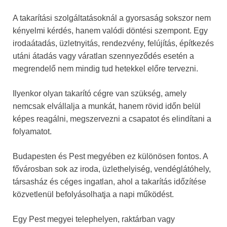
A takarítási szolgáltatásoknál a gyorsaság sokszor nem
kényelmi kérdés, hanem valódi döntési szempont. Egy
irodaátadás, üzletnyitás, rendezvény, felújítás, építkezés
utáni átadás vagy váratlan szennyeződés esetén a
megrendelő nem mindig tud hetekkel előre tervezni.
Ilyenkor olyan takarító cégre van szükség, amely
nemcsak elvállalja a munkát, hanem rövid időn belül
képes reagálni, megszervezni a csapatot és elindítani a
folyamatot.
Budapesten és Pest megyében ez különösen fontos. A
fővárosban sok az iroda, üzlethelyiség, vendéglátóhely,
társasház és céges ingatlan, ahol a takarítás időzítése
közvetlenül befolyásolhatja a napi működést.
Egy Pest megyei telephelyen, raktárban vagy