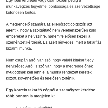
Egy ipari területen vagy csarnokban pedig a
munkavégzés fegyelme, pontossága és szervezettsége
különösen fontos.
A megrendelő számára az ellenőrzött dolgozók azt
jelentik, hogy a szolgáltató nem véletlenszerűen küld
embereket a helyszínre, hanem felelősen kezeli a
személyzet kérdését. Ez azért lényeges, mert a takarítás
bizalmi munka.
Nem csupán arról van szó, hogy valaki kitakarít egy
helyiséget. Arról is szó van, hogy a megrendelőnek
nyugodtnak kell lennie: a munka rendezett keretek
között, követhetően és felelősen történik.
Egy korrekt takarító cégnél a személyzet kérdése
több ponton is megjelenik:
ki végzi a takarítást,