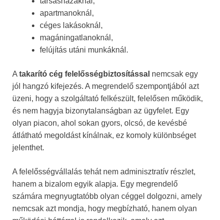
társasházaknál,
apartmanoknál,
céges lakásoknál,
magáningatlanoknál,
felújítás utáni munkáknál.
A
takarító cég felelősségbiztosítással
nemcsak egy
jól hangzó kifejezés. A megrendelő szempontjából azt
üzeni, hogy a szolgáltató felkészült, felelősen működik,
és nem hagyja bizonytalanságban az ügyfelet. Egy
olyan piacon, ahol sokan gyors, olcsó, de kevésbé
átlátható megoldást kínálnak, ez komoly különbséget
jelenthet.
A felelősségvállalás tehát nem adminisztratív részlet,
hanem a bizalom egyik alapja. Egy megrendelő
számára megnyugtatóbb olyan céggel dolgozni, amely
nemcsak azt mondja, hogy megbízható, hanem olyan