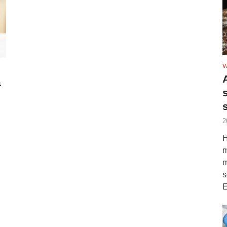
V
a
2
H
m
m
s
E