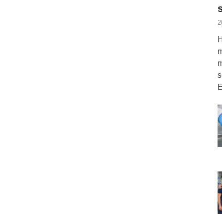
2
H
m
m
s
E