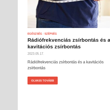
EGÉSZSÉG
/
SZÉPSÉG
Rádiófrekvenciás zsírbontás és 
kavitációs zsírbontás
2023.05.17.
Rádiófrekvenciás zsírbontás és a kavitációs
zsírbontás
OLVASS TOVÁBB