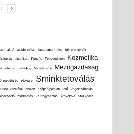
kne
akné
alakformálás
beautymarketing
bőr problémák
Kozmetika
őrápolás
dietetikus
Fogyás
Fényvédelem
Mezőgazdaság
ozmetikus
marketing
Mezoterápia
Sminktetoválás
ői meddőség
pályázat
tressz kezelése
szalon
szépségszalon
tető
Végelszámolás
sindelytető
zsírbontás
Zsírfagyasztás
Árnyékoló
öltözködés