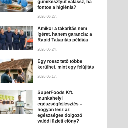
gumikesztyűt válassz, ha
fontos a higiénia?
2026.06.27.
Amikor a takarítás nem
ígéret, hanem garancia: a
Rapid Takarítás példája
2026.06.24.
Egy rossz tető többe
kerülhet, mint egy felújítás
2026.05.17.
SuperFoods Kft.
munkahelyi
egészségfejlesztés –
hogyan lesz az
egészséges dolgozó
valódi üzleti előny?