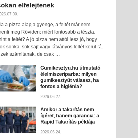
sokan elfelejtenek
026.07.09.
a a pizza alapja gyenge, a feltét már nem
enti meg Röviden: miért fontosabb a tészta,
int a feltét? A jó pizza nem attól lesz jó, hogy
ok sonka, sok sajt vagy látványos feltét kerül rá.
zek számítanak, de csak …
Gumikesztyu.hu útmutató
élelmiszeriparba: milyen
gumikesztyűt válassz, ha
fontos a higiénia?
2026.06.27.
Amikor a takarítás nem
ígéret, hanem garancia: a
Rapid Takarítás példája
2026.06.24.