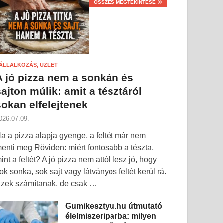
ÖSSZES MEGTEKINTÉSE
ÁLLALKOZÁS, ÜZLET
A jó pizza nem a sonkán és
sajton múlik: amit a tésztáról
sokan elfelejtenek
026.07.09.
a a pizza alapja gyenge, a feltét már nem
enti meg Röviden: miért fontosabb a tészta,
int a feltét? A jó pizza nem attól lesz jó, hogy
ok sonka, sok sajt vagy látványos feltét kerül rá.
zek számítanak, de csak …
Gumikesztyu.hu útmutató
élelmiszeriparba: milyen