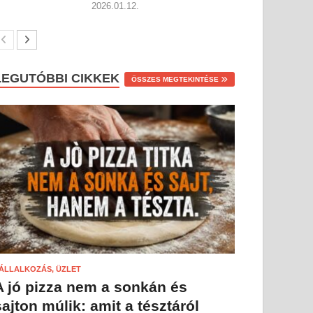
2026.01.12.
LEGUTÓBBI CIKKEK
ÖSSZES MEGTEKINTÉSE
ÁLLALKOZÁS, ÜZLET
A jó pizza nem a sonkán és
sajton múlik: amit a tésztáról