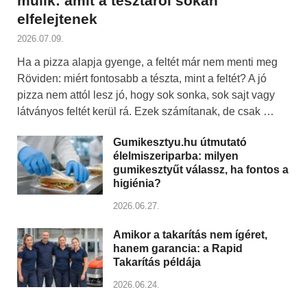
múlik: amit a tésztáról sokan
elfelejtenek
2026.07.09.
Ha a pizza alapja gyenge, a feltét már nem menti meg
Röviden: miért fontosabb a tészta, mint a feltét? A jó
pizza nem attól lesz jó, hogy sok sonka, sok sajt vagy
látványos feltét kerül rá. Ezek számítanak, de csak …
Gumikesztyu.hu útmutató
élelmiszeriparba: milyen
gumikesztyűt válassz, ha fontos a
higiénia?
2026.06.27.
Amikor a takarítás nem ígéret,
hanem garancia: a Rapid
Takarítás példája
2026.06.24.