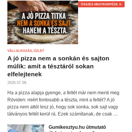
ÖSSZES MEGTEKINTÉSE
VÁLLALKOZÁS, ÜZLET
A jó pizza nem a sonkán és sajton
múlik: amit a tésztáról sokan
elfelejtenek
2026.07.09.
Ha a pizza alapja gyenge, a feltét már nem menti meg
Röviden: miért fontosabb a tészta, mint a feltét? A jó
pizza nem attól lesz jó, hogy sok sonka, sok sajt vagy
látványos feltét kerül rá. Ezek számítanak, de csak …
Gumikesztyu.hu útmutató