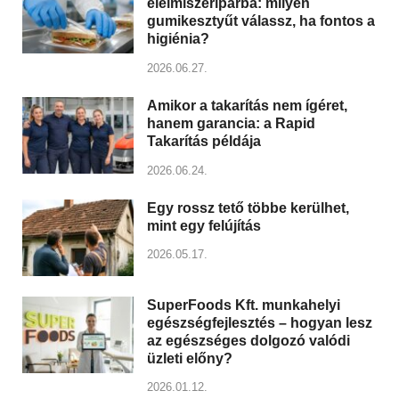
élelmiszeriparba: milyen
gumikesztyűt válassz, ha fontos a
higiénia?
2026.06.27.
Amikor a takarítás nem ígéret,
hanem garancia: a Rapid
Takarítás példája
2026.06.24.
Egy rossz tető többe kerülhet,
mint egy felújítás
2026.05.17.
SuperFoods Kft. munkahelyi
egészségfejlesztés – hogyan lesz
az egészséges dolgozó valódi
üzleti előny?
2026.01.12.