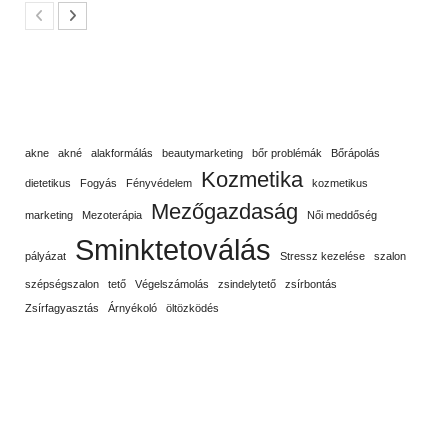
akne
akné
alakformálás
beautymarketing
bőr problémák
Bőrápolás
Kozmetika
dietetikus
Fogyás
Fényvédelem
kozmetikus
Mezőgazdaság
marketing
Mezoterápia
Női meddőség
Sminktetoválás
pályázat
Stressz kezelése
szalon
szépségszalon
tető
Végelszámolás
zsindelytető
zsírbontás
Zsírfagyasztás
Árnyékoló
öltözködés