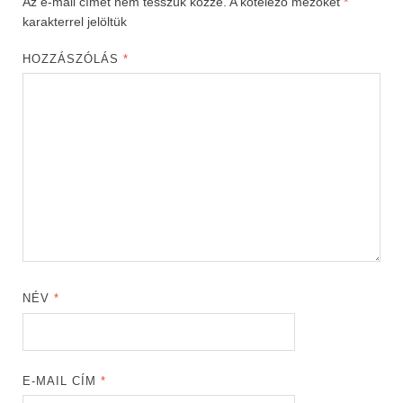
Az e-mail címet nem tesszük közzé.
A kötelező mezőket
*
karakterrel jelöltük
HOZZÁSZÓLÁS
*
NÉV
*
E-MAIL CÍM
*