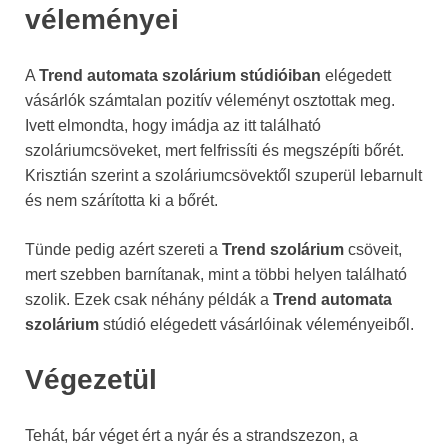
véleményei
A
Trend automata szolárium stúdióiban
elégedett
vásárlók számtalan pozitív véleményt osztottak meg.
Ivett elmondta, hogy imádja az itt található
szoláriumcsöveket, mert felfrissíti és megszépíti bőrét.
Krisztián szerint a szoláriumcsövektől szuperül lebarnult
és nem szárította ki a bőrét.
Tünde pedig azért szereti a
Trend szolárium
csöveit,
mert szebben barnítanak, mint a többi helyen található
szolik. Ezek csak néhány példák a
Trend automata
szolárium
stúdió elégedett vásárlóinak véleményeiből.
Végezetül
Tehát, bár véget ért a nyár és a strandszezon, a