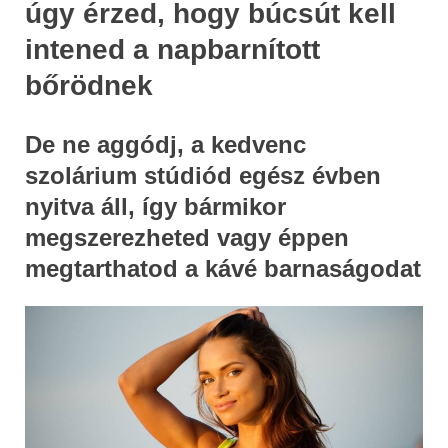
úgy érzed, hogy búcsút kell
intened a napbarnított
bőrödnek
De ne aggódj, a kedvenc
szolárium stúdiód egész évben
nyitva áll, így bármikor
megszerezheted vagy éppen
megtarthatod a kávé barnaságodat