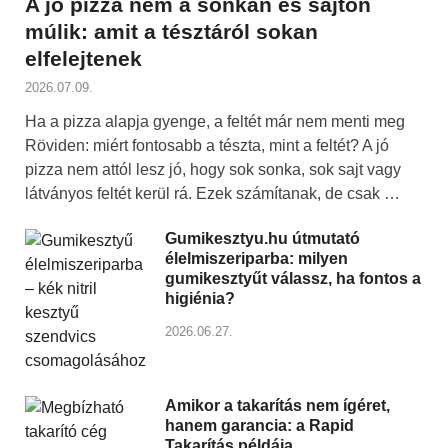
A jó pizza nem a sonkán és sajton
múlik: amit a tésztáról sokan
elfelejtenek
2026.07.09.
Ha a pizza alapja gyenge, a feltét már nem menti meg
Röviden: miért fontosabb a tészta, mint a feltét? A jó
pizza nem attól lesz jó, hogy sok sonka, sok sajt vagy
látványos feltét kerül rá. Ezek számítanak, de csak …
Gumikesztyu.hu útmutató
élelmiszeriparba: milyen
gumikesztyűt válassz, ha fontos a
higiénia?
2026.06.27.
Amikor a takarítás nem ígéret,
hanem garancia: a Rapid
Takarítás példája