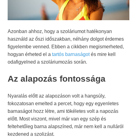
Azonban ahhoz, hogy a szoláriumot hatékonyan
használd az őszi időszakban, néhány dolgot érdemes
figyelembe venned. Ebben a cikkben megismerheted,
hogyan érheted el a
tartós barnaságot
és mire kell
odafigyelned a szoláriumozás során.
Az alapozás fontossága
Nyaralás előtt az alapozáson volt a hangsúly,
fokozatosan emelted a percet, hogy egy egyenletes
barnaságot hozz létre, ami tökéletes volt a napozás
előtt. Most viszont, mivel már van egy szép és
feltehetőleg barna alapszíned, már nem kell a nulláról
kezdened a szolizást.