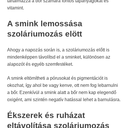
tartalmazza a bőr számára fontos tápanyagokat és
vitamint.
A smink lemossása
szoláriumozás elött
Ahogy a napozás során is, a szoláriumozás előtt is
mindenképpen távolítsd el a sminket, különösen az
alapozót és egyéb szemfestéket.
A smink eltömítheti a pórusokat és pigmentációt is
okozhat, így ahol be vagy kenve, ott nem fog lebarnulni
a bőr. Ezenkívül a smink alatt a bőr nem kap elegendő
oxigént, ami szintén negatív hatással lehet a barnulásra.
Ékszerek és ruházat
eltávolítása szoláriumozás