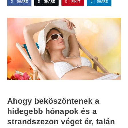
SHARE
SHARE
PIN IT
SHARE
Ahogy beköszöntenek a
hidegebb hónapok és a
strandszezon véget ér, talán