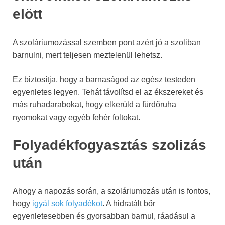
elött
A szoláriumozással szemben pont azért jó a szoliban
barnulni, mert teljesen meztelenül lehetsz.
Ez biztosítja, hogy a barnaságod az egész testeden
egyenletes legyen. Tehát távolítsd el az ékszereket és
más ruhadarabokat, hogy elkerüld a fürdőruha
nyomokat vagy egyéb fehér foltokat.
Folyadékfogyasztás szolizás
után
Ahogy a napozás során, a szoláriumozás után is fontos,
hogy
igyál sok folyadékot
. A hidratált bőr
egyenletesebben és gyorsabban barnul, ráadásul a