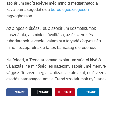
szolárium segítségével még mindig megtarthatod a
kávé-barnaságodat és a
bőröd egészségesen
ragyoghasson.
Az alapos előkészület, a szolárium kozmetikumok
használata, a smink eltávolítása, az ékszerek és
ruhadarabok levétele, valamint a folyadékfogyasztás
mind hozzájárulnak a tartós barnaság eléréséhez.
Ne feledd, a Trend automata szolárium stúdiói kiváló
választás, ha minőségi és hatékony szoláriumélményre
vágysz. Tervezd meg a szolizási alkalmakat, és élvezd a
csodás barnaságot, amit a Trend szoláriumok nyújtanak.
SHARE
SHARE
PIN IT
SHARE