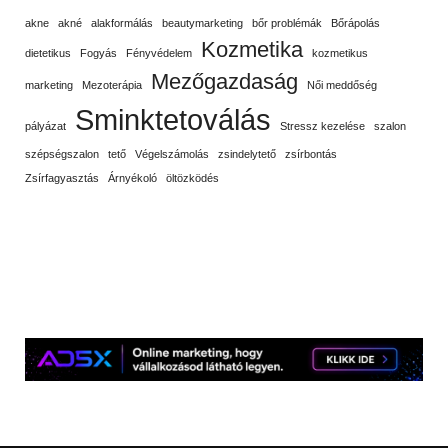
akne
akné
alakformálás
beautymarketing
bőr problémák
Bőrápolás
Kozmetika
dietetikus
Fogyás
Fényvédelem
kozmetikus
Mezőgazdaság
marketing
Mezoterápia
Női meddőség
Sminktetoválás
pályázat
Stressz kezelése
szalon
szépségszalon
tető
Végelszámolás
zsindelytető
zsírbontás
Zsírfagyasztás
Árnyékoló
öltözködés