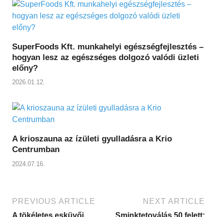
SuperFoods Kft. munkahelyi egészségfejlesztés –
hogyan lesz az egészséges dolgozó valódi üzleti
előny?
2026.01.12.
A krioszauna az ízületi gyulladásra a Krio
Centrumban
2024.07.16.
PREVIOUS ARTICLE
NEXT ARTICLE
A tökéletes esküvői
Sminktetoválás 50 felett: